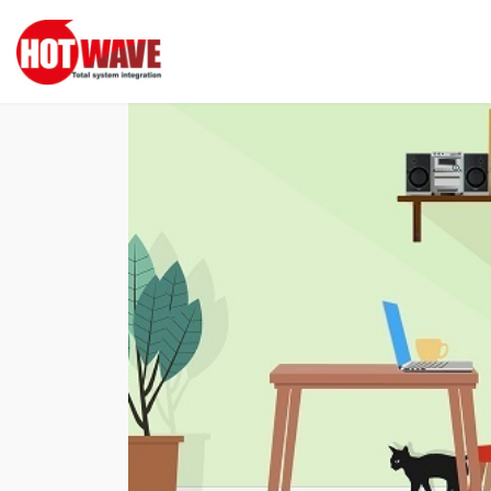
コ
ナ
ン
ビ
テ
ゲ
ン
ー
ツ
シ
へ
ョ
ス
ン
キ
に
ッ
移
プ
動