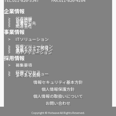
企業情報
>
代表挨拶
>
会社概要
>
沿革
>
主要取引先
>
アクセス
>
関連会社
事業情報
>
ITソリューション
>
医療ソリューション
>
ソフトウェア開発
>
基盤ソリューション
>
運用サポート
>
IOTソリューション
採用情報
>
募集要項
>
採用プロセス
>
社員インタビュー
>
よくある質問
情報セキュリティ基本方針
個人情報保護方針
個人情報の取扱いについて
お問い合わせ
Copyright © Hotwave All Rights Reserved.