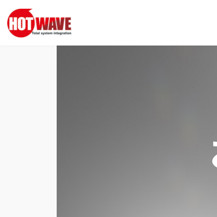
コ
ナ
ン
ビ
テ
ゲ
ン
ー
ツ
シ
へ
ョ
ス
ン
キ
に
ッ
移
プ
動