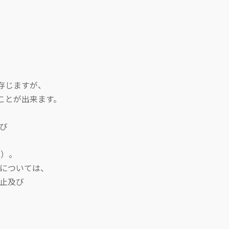
存じますが、
とが出来ます。
び
]）。
については、
止及び