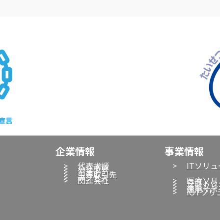
企業情報
事業情報
>
代表挨拶
>
ITソリ
>
会社概要
>
沿革
>
主要取引先
>
アクセス
>
関連会社
>
医療ソリ
>
ソフトウ
>
基盤ソリ
>
運用サポ
>
IOTソ