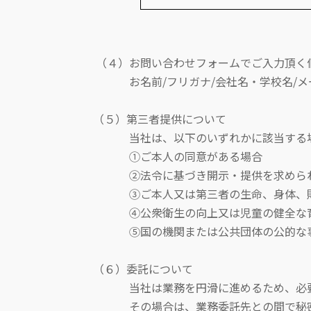
（４）お問い合わせフォームでご入力頂く個
お名前/フリガナ/会社名・学校名/メー
（５）第三者提供について
当社は、以下のいずれかに該当する場合
①ご本人の同意がある場合
②法令に基づき開示・提供を求められ
③ご本人又は第三者の生命、身体、財産
④公衆衛生の向上又は児童の健全な育成
⑤国の機関または公共団体の公的な事務に
（６）委託について
当社は業務を円滑に進めるため、必要な
その場合は、業務委託先との間で秘密保持