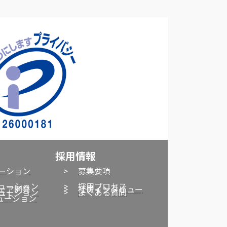
採用情報
ューション
>
募集要項
ューション
>
採用プロセス
ェア開発
>
社員インタビュー
ューション
>
よくある質問
ート
リューション