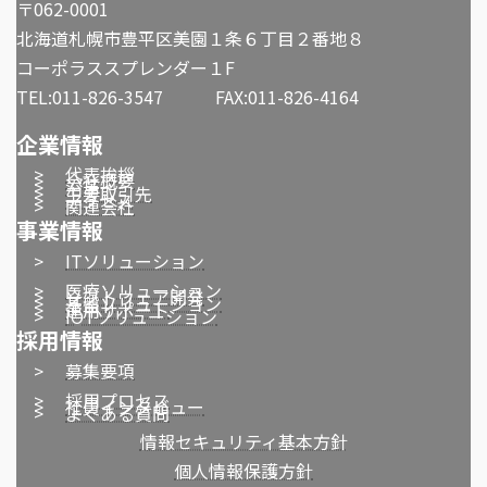
〒062-0001
北海道札幌市豊平区美園１条６丁目２番地８
コーポラススプレンダー１F
TEL:011-826-3547 FAX:011-826-4164
企業情報
>
代表挨拶
>
会社概要
>
沿革
>
主要取引先
>
アクセス
>
関連会社
事業情報
>
ITソリューション
>
医療ソリューション
>
ソフトウェア開発
>
基盤ソリューション
>
運用サポート
>
IOTソリューション
採用情報
>
募集要項
>
採用プロセス
>
社員インタビュー
>
よくある質問
情報セキュリティ基本方針
個人情報保護方針