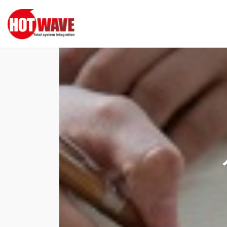
コ
ナ
ン
ビ
テ
ゲ
ン
ー
ツ
シ
へ
ョ
ス
ン
キ
に
ッ
移
プ
動